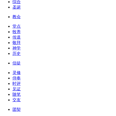
综合
圣诞
教会
堂点
牧养
传道
敬拜
神学
历史
信徒
灵修
侍奉
时评
见证
随笔
交友
团契