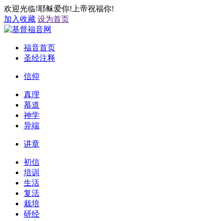
欢迎光临!耶稣爱你!上帝祝福你!
加入收藏
设为首页
福音首页
圣经注释
信仰
真理
慕道
神学
异端
讲章
初信
培训
生活
复活
栽培
研经