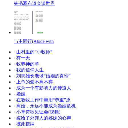
林书豪布道会谈世界
与主同行(Abide with
·
山村里的“小牧师”
·
有一天
·
牧养神的羊
·
我的信仰人生
·
刘志雄长老谈“婚姻的真谛”
·
上帝的爱不离不弃
·
成为一个有影响力的传道人
·
婚姻
·
在教牧工作中善用“尊重”原
·
离婚，永远不能成为婚姻危机
·
小草诗歌见证会(视频)
·
嫁给了外邦人的姊妹的心声
·
彼此接纳