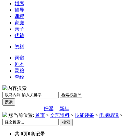
婚恋
辅导
课程
家庭
亲子
代祷
资料
词谱
剧本
灵粮
查经
奸淫
新年
您当前位置:
首页
>
文艺资料
>
技能装备
>
电脑编辑
>
共
0
页
0
条记录