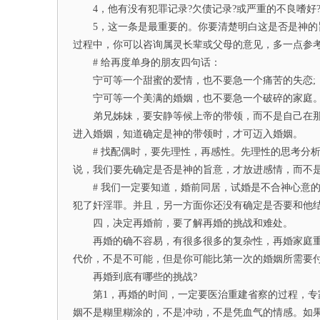
4，他有没有犯罪记录?欠债记录?或严重的不良嗜好
5，这一条是最重要的。你要清楚明白这是否是神的旨
过程中，你可以咨询属灵长辈或父母的意见，多一点参
# 给再度单身的朋友四句话：
宁可等一个甜蜜的爱情，也不要急一个痛苦的失恋;
宁可等一个美满的婚姻，也不要急一个破碎的家庭
弟兄姊妹，要安静等候上帝的带领，而不是自己在那
进入婚姻，知道确定是神的带领时，才可迈入婚姻。
# 找配偶时，要先理性，再感性。先理性的思考分析
说，我们要先确定是否是神的旨意，才放进感情，而不
# 我们一定要知道，婚前同居，试婚是不合神心意的
犯了奸淫罪。并且，另一方面你还没有确定是否要和他
四，决定再婚前，要了解再婚的挑战和难处。
再婚的确不容易，有很多很多的复杂性，再婚家庭重
代价，不是不可能，但是你可能比第一次的婚姻所需要
再婚到底有哪些的挑战?
第1，再婚的时间，一定要医治重建省察的过程，专家
姻不是糊里糊涂的，不是冲动，不是凭血气的情感。如