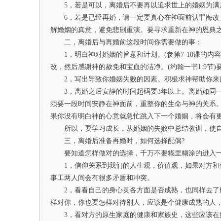
5，若是可以，离婚后不要再以追求世上的婚姻为满
6，若是已经再婚，请一定要真心在神面前认罪悔改，
解婚姻的真意，避免悲剧重演。要寻求重新在神的恩典
二，离婚后与再婚前这段时间你需要做的事：
1，明白神对婚姻的旨意和计划。(参第7-10课的内
改，然后感谢神的赦免和宝血的洁净。(约翰一书1:9节
2，写出导致你婚姻失败的因素。积极求神帮助你来
3，离婚之后安静的时间起码要3年以上。离婚如同一
须要一段时间安静在神面前，重整你的生命与神的关系
果你没有明白神的心意就急忙跳入下一个婚姻，将会有
所以，要学习成长，从婚姻的失败中总结教训，使自
三，离婚后准备再婚时，如何选择配偶?
要知道怎样做对的选择，千万不要糊里糊涂的进入一
1，信仰关系到我们的人生观，价值观，如果对方和你
事工两人间会有很多矛盾和冲突。
2，看看自己的身心灵各方面是否成熟，也同样去了解
样对你，你也要怎样对待别人，应该是个健康成熟的人
3，看对方的原生家庭的健康和家族史，这些应该在