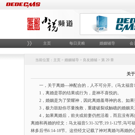
主页
每日灵粮
婚姻辅导
会
当前位置：
主页
>
婚姻辅导
>
良友婚辅
> 第 29 章
关于
一，关于离婚---神配合的，人不可分开。(马太福音19
1，离婚是罪的结果或行为，是神不喜悦的。
2，婚姻是为了荣耀神，因此离婚羞辱神的名。如果
3，极力鼓励你尽量挽救，重建破裂或触礁的婚姻关系
4，如果离婚后，前夫或前妻仍然活着，而且没有再婚
离婚和再婚的经文：马太福音5:31-32节;19:1-12节;马可福音
林多后书6:14-18节。这些经文记载了神对离婚与再婚