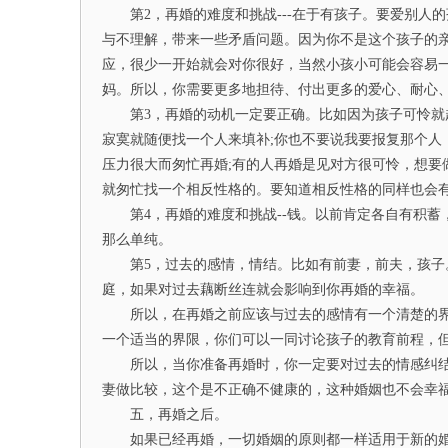
第2，再婚的难度和挑战---在于有孩子。要爱别人
与不理解，带来一些矛盾问题。因为你不是这个孩子的
应，很少一开始就会对你很好，当然小孩小可能会容易
妈。所以，你需要更多地担待、付出更多的爱心、耐心
第3，再婚的动机一定要正确。比如因为孩子可怜就赶
寂寞就随便找一个人来填补;你也不要说我要报复那个人
压力很大而匆忙再婚;有的人再婚是见对方很可怜，想要
就匆忙找一个相反性格的。要知道相反性格的同样也会
第4，再婚的难度和挑战--钱。以前肯定各自有积蓄，
那么单纯。
第5，过去的感情，情结。比如有前妻，前夫，孩子。
庭，如果对过去藕断丝连就会影响到你再婚的幸福。
所以，在再婚之前应该与过去的感情有一个清楚的界
一个适当的界限，你们可以一同讨论孩子的教育前程，
所以，当你准备再婚时，你一定要对过去的情感纠结
妻做比较，这个是不正确不健康的，这种婚姻也不会幸
五，再婚之后。
如果已经再婚，一切婚姻的原则都一样适用于新的婚