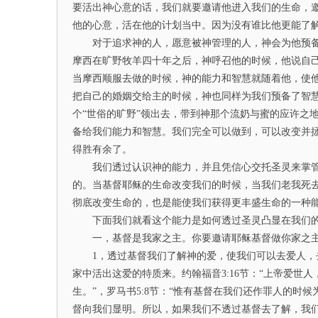
要活出神心意的话，我们就要邀请他进入我们的生命，
他的心意，活在他的计划当中。因为没有谁比他更能了
对于追求神的人，愿意被神管理的人，神会为他预备
摩西在旷野牧羊四十年之后，神呼召他的时候，他说自
当摩西顺服去做的时候，神的能力和智慧就随着他，使
把自己的婚姻交给主的时候，神也同样为我们预备了智
个“世俗的旷野”领出去，带到神那个流奶与蜜的应许之
备给我们能力和智慧。我们完全可以做到，可以改变并
得胜有余了。
我们透过认识神的能力，并且凭信心交托圣灵来掌管
的。当基督耶稣的生命改变我们的时候，当我们老我死
彻底改变生命的，也是能使我们获得更丰盛生命的一种
下面我们就看这个能力是如何透过圣灵凸显在我们的
一，基督是我家之主。你要邀请耶稣基督做你家之
1，透过基督我们了解神的爱，使我们可以去爱人，去
家中活出这爱的特质来。约翰福音3:16节：“上帝爱世
生。”，罗马书5:8节：“惟有基督在我们还作罪人的时
督向我们显明。所以，如果我们不透过基督去了解，我