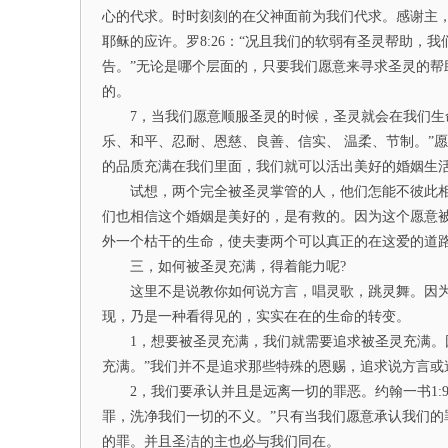
心的代求。时时刻刻的在父神面前为我们代求。感谢主
耶稣的应许。罗8:26：“况且我们的软弱有圣灵帮助，
告。”无论是哪个层面的，只要我们愿意来寻求圣灵的
的。
7，当我们愿意顺服圣灵的时候，圣灵就会在我们生命中结
乐、和平、忍耐、恩慈、良善、信实、 温柔、节制。”
的品质充满在我们里面，我们就可以活出美好的婚姻生
试想，两个完全被圣灵掌管的人，他们怎能不彼此相爱
们也相信这个婚姻是美好的，是有救的。因为这个愿意被
外一个枯干的生命，使夫妻两个可以真正的在这爱的道
三，如何被圣灵充满，得着能力呢?
这里不是说教你如何说方言，唱灵歌，跳灵舞。因为
现，乃是一种看得见的，实实在在的生命的转变。
1，想要被圣灵充满，我们就需要追求被圣灵充满。因为
充满。”我们并不是追求那些特殊的恩赐，追求说方言
2，我们要承认并且是远离一切的罪恶。约翰一书1:9
罪，洗净我们一切的不义。”只有当我们愿意承认我们
的罪。并且圣洁的主也必与我们同在。