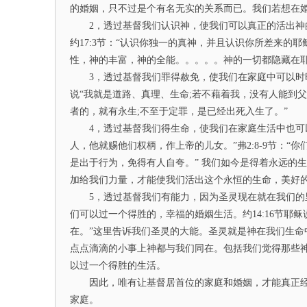
的婚姻，只不过是个有名无实的关系而已。我们若想在
2，透过基督我们认识神，使我们可以真正的活出神的
约17:3节：“认识你独一的真神，并且认识你所差来的
性，神的丰富，神的全能。。。。。神的一切都隐藏在
3，透过基督我们罪得赦免，使我们在家庭中可以时时
说“我就是道路、真理、生命;若不藉着我，没有人能到父
者的，就有永生;不至于定罪，是已经出死入生了。”
4，透过基督我们得生命，使我们在家庭生活中也可以过
人，他就赐他们权柄，作上帝的儿女。”弗2:8-9节：“
是出于行为，免得有人自夸。” 我们如今是得着永远的
加给我们力量，才能使我们活出这个永恒的生命，美好
5，透过基督我们有能力，因为圣灵现在就在我们的里
们可以过一个得胜的，幸福的婚姻生活。约14:16节耶
在。”这里告诉我们圣灵的大能。圣灵就是神在我们生
点点滴滴的小事上神都与我们同在。包括我们觉得那些
以过一个得胜的生活。
因此，唯有让基督居首位的家庭和婚姻，才能真正经
家庭。