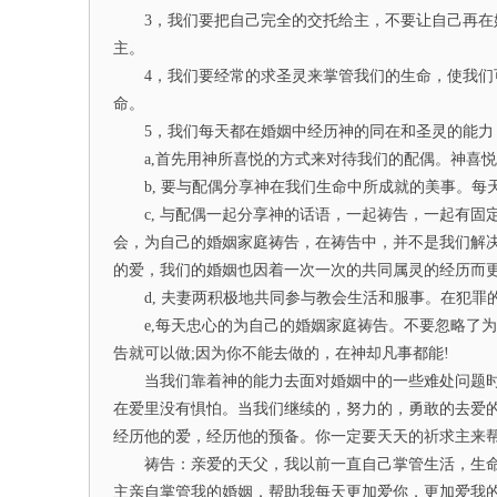
3，我们要把自己完全的交托给主，不要让自己再在婚
主。
4，我们要经常的求圣灵来掌管我们的生命，使我们可
命。
5，我们每天都在婚姻中经历神的同在和圣灵的能力
a,首先用神所喜悦的方式来对待我们的配偶。神喜悦
b, 要与配偶分享神在我们生命中所成就的美事。每
c, 与配偶一起分享神的话语，一起祷告，一起有固
会，为自己的婚姻家庭祷告，在祷告中，并不是我们解
的爱，我们的婚姻也因着一次一次的共同属灵的经历而
d, 夫妻两积极地共同参与教会生活和服事。在犯罪
e,每天忠心的为自己的婚姻家庭祷告。不要忽略了为
告就可以做;因为你不能去做的，在神却凡事都能!
当我们靠着神的能力去面对婚姻中的一些难处问题时
在爱里没有惧怕。当我们继续的，努力的，勇敢的去爱
经历他的爱，经历他的预备。你一定要天天的祈求主来
祷告：亲爱的天父，我以前一直自己掌管生活，生命
主亲自掌管我的婚姻，帮助我每天更加爱你，更加爱我的