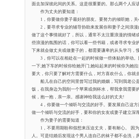
面去加深彼此间的关系。这是很重要的。那么两个人应该
作为丈夫的要知道：
1，你要做你妻子最好的朋友。要努力的倾听她，关
2，要寻求专业的辅导协助来发展你和妻子之间浪漫的
做了这个事情就好了，所以，通常不太注重浪漫的情绪
些浪漫的氛围的话，你可以看一些书籍，或者寻求专业
下来就会做丈夫或做妻子的，都需要谦卑的从头学习，
3，你可以在相处在一起的时候做一些体贴的举动。比
一下;她下车的时候你给她开门;她站起来的时候你为她
要大，你只要了解对方需要什么，对方喜欢什么，你就
船儿在自己的空间里曾写过我的婚姻，写到我老公是
饭，在我身边为我削一个苹果或倒杯水，帮我拿我需要的
候，抱一抱，亲一亲。感谢神给我这么好的丈夫!
4，你要做一个倾听与交流的好手。要发展自己这方面
做一个倾听与交流的好手，要和你的女友或妻子建立深
作为妻子的需要知道：
1，不要用期盼和假想来压迫丈夫，要有耐心。 因为
人。可是结婚后发现这个男人连自己的袜子都不会洗，