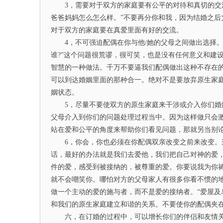
3，需要对于双方的家庭要有公平的对待和真切的交流
爸爸妈妈怎么怎么样。”不要再分你和我，因为结婚之
对于双方的家庭要在真爱里面有好的交流。
4，不可强迫配偶在你与他/她的父母之间做出选择。
谁?”这个问题很荒谬，很可笑，也是没有任何意义和建
智慧的一种做法。千万不要逼我们配偶做出这种不存在
可以到达婚姻里面的那种合一。绝对不是要放弃原生家
姻状态。
5，尽量不要使双方的原生家庭来干涉或介入你们婚姻
父母介入到你们的问题处理过程当中。因为这样做只会
站在爱和公平的角度来帮助你们看见问题，那就另当别
6，你会，你也必须在你配偶双亲改变之前来改变。这
话，最好的办法就是我们去爱他，我们把自己对神的爱
件的爱，感受到被接纳的，被尊重的爱。你要说我为你
就不会嘲笑你。哪怕对方的父母家人有很多你看不惯的
做一个主动的爱的施与者，而不是爱的接纳者。“爱屋及
和我们的原生家庭建立和谐的关系。不要使你的配偶夹在
六，在订婚的过程中，可以增长你们的伴侣和友情关